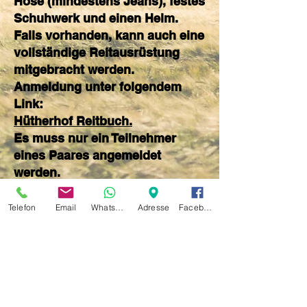
Hose (mindestens Jeans), festes
Schuhwerk und einen Helm.
Falls vorhanden, kann auch eine
vollständige Reitausrüstung
mitgebracht werden.
Anmeldung unter folgendem
Link:
Hütherhof Reitbuch.
Es muss nur ein Teilnehmer
eines Paares angemeldet
werden.
Telefon
Email
Whatsapp
Adresse
Facebook
Unsere Öffnungszeiten:
Montag,
Dienstag, Donnerstag
14.00-18.00
Uhr
Freitag
10.00-18.00
Uhr